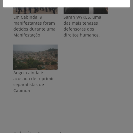
Em Cabinda, 9
Sarah WYKES, uma
manifestantes foram
das mais tenazes
detidos durante uma
defensoras dos
Manifestação
direitos humanos.
Angola ainda é
acusada de reprimir
separatistas de
Cabinda