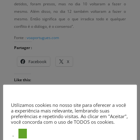
detidos, foram presos, mas no dia 10 voltaram a fazer o
mesmo. Além disso, no dia 12 também voltaram a fazer o
mesmo. Então significa que o que irradica todo e qualquer
conflito é o diálogo, é o consenso”.
Fonte :
voaportugues.com
Partager :
Facebook
X
Like this:
Loading...
Utilizamos cookies no nosso site para oferecer a você
a experiência mais relevante, lembrando suas
preferências e repetindo visitas. Ao clicar em "Aceitar",
Também poderá gostar
você concorda com o uso de TODOS os cookies.